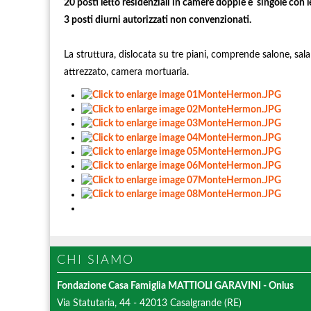
20 posti letto residenziali in camere doppie e singole con l
3 posti diurni autorizzati non convenzionati.
La struttura, dislocata su tre piani, comprende salone, sal
attrezzato, camera mortuaria.
CHI
SIAMO
Fondazione Casa Famiglia
MATTIOLI GARAVINI
- Onlus
Via Statutaria, 44 - 42013 Casalgrande (RE)